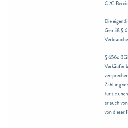
C2C Bereic
Die eigentl
Gemäß § 656
Verbraucher
§ 656c BGB 
Verkäufer b
versprechen 
Zahlung von
für sie unen
er auch von
von dieser 