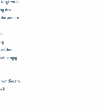
tragt wird.
ng des
 die andere
e
es
ag
eil des
unabhängig
 vor diesem
och