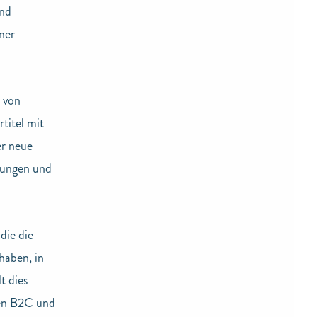
und
ner
 von
titel mit
er neue
nungen und
die die
haben, in
t dies
den B2C und