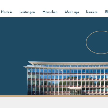
Notarin
Leistungen
Menschen
Meet-ups
Karriere
B