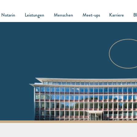
Notarin
Leistungen
Menschen
Meet-ups
Karriere
B